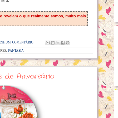
neiro.
que revelam o que realmente somos, muito mais
ENHUM COMENTÁRIO:
RES:
FANTASIA
s de Aniversário