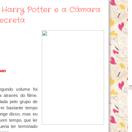
o: Harry Potter e a Câmara
ecreta
ban
egundo volume foi
 através do filme.
lada pelo grupo de
rei bastante tempo
longe disso, mas eu
sem tempo, que ler
eria ter terminado