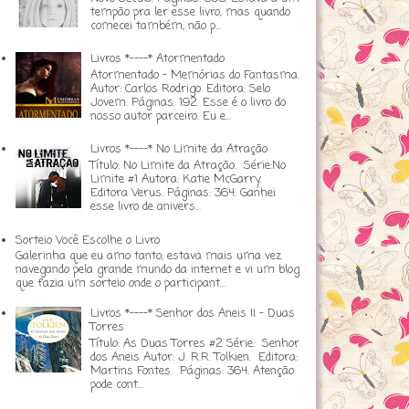
tempão pra ler esse livro, mas quando
comecei também, não p...
Livros *----* Atormentado
Atormentado - Memórias do Fantasma.
Autor: Carlos Rodrigo. Editora: Selo
Jovem. Páginas: 192. Esse é o livro do
nosso autor parceiro. Eu e...
Livros *----* No Limite da Atração
Título: No Limite da Atração. Série:No
Limite #1 Autora: Katie McGarry.
Editora Verus. Páginas: 364. Ganhei
esse livro de anivers...
Sorteio Você Escolhe o Livro
Galerinha que eu amo tanto, estava mais uma vez
navegando pela grande mundo da internet e vi um blog
que fazia um sorteio onde o participant...
Livros *----* Senhor dos Aneis II - Duas
Torres
Título: As Duas Torres #2 Série: Senhor
dos Aneis Autor: J. R.R. Tolkien. Editora:
Martins Fontes. Páginas: 364. Atenção
pode cont...