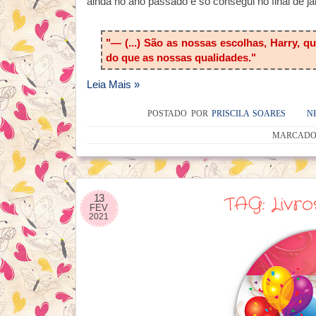
ainda no ano passado e só consegui no final de ja
"— (...) São as nossas escolhas, Harry, 
do que as nossas qualidades."
Leia Mais »
POSTADO POR
PRISCILA SOARES
N
MARCADO
13
TAG: Livro
FEV
2021