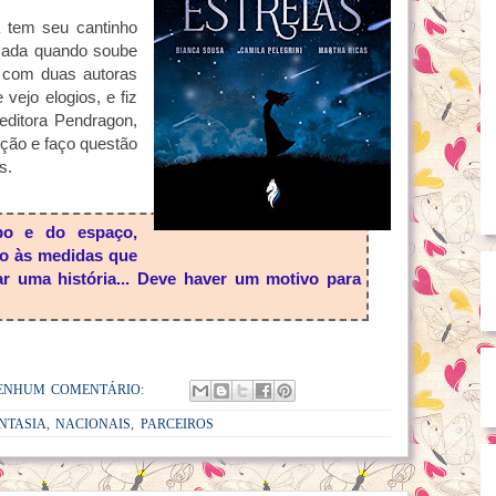
 tem seu cantinho
imada quando soube
o com duas autoras
ejo elogios, e fiz
 editora Pendragon,
ução e faço questão
s.
po e do espaço,
eio às medidas que
 uma história... Deve haver um motivo para
ENHUM COMENTÁRIO:
NTASIA
,
NACIONAIS
,
PARCEIROS