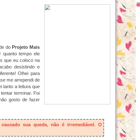
nde do
Projeto Mais
r quanto tempo ele
os que eu coloco na
acabo desistindo e
ferente! Olhei para
uase me arrependi de
i tanto a leitura que
 tentar terminar. Foi
ão gosto de fazer
a causado sua queda, não é irremediável. O