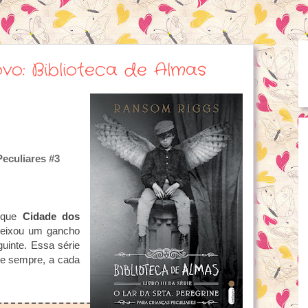
ovo: Biblioteca de Almas
Peculiares #3
orque
Cidade dos
deixou um gancho
uinte. Essa série
e sempre, a cada