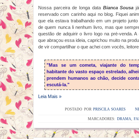
Nossa parceira de longa data
Bianca Sousa
já
reservado com carinho aqui no blog. Fiquei an
que ela estava trabalhando em um projeto junt
de quem nunca li nenhum livro, mas que sempre v
questão de adquirir o livro logo na pré-venda. A
que abraçou essa ideia, caprichou muito na prod
de vir compartilhar o que achei com vocês, leitore
"Mas se um cometa, viajante do tem
habitante do vasto espaço estrelado, alh
prendem humanos ao chão, decide contar
escutá-la."
Leia Mais »
POSTADO POR
PRISCILA SOARES
N
MARCADORES:
DRAMA
,
FA