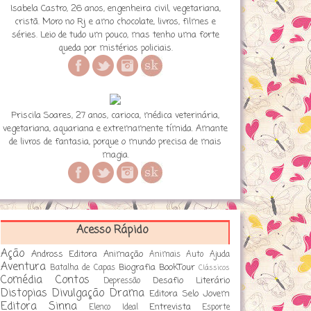
Isabela Castro, 26 anos, engenheira civil, vegetariana,
cristã. Moro no Rj e amo chocolate, livros, filmes e
séries. Leio de tudo um pouco, mas tenho uma forte
queda por mistérios policiais.
Priscila Soares, 27 anos, carioca, médica veterinária,
vegetariana, aquariana e extremamente tímida. Amante
de livros de fantasia, porque o mundo precisa de mais
magia.
Acesso Rápido
Ação
Andross Editora
Animação
Animais
Auto Ajuda
Aventura
Biografia
BookTour
Batalha de Capas
Clássicos
Comédia
Contos
Desafio Literário
Depressão
Distopias
Divulgação
Drama
Editora Selo Jovem
Editora Sinna
Entrevista
Elenco Ideal
Esporte