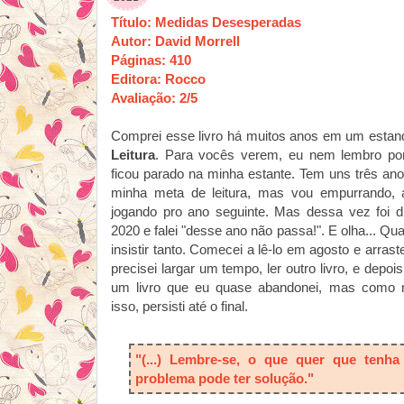
Título: Medidas Desesperadas
Autor: David Morrell
Páginas: 410
Editora: Rocco
Avaliação: 2/5
Comprei esse livro há muitos anos em um esta
Leitura
. Para vocês verem, eu nem lembro po
ficou parado na minha estante. Tem uns três an
minha meta de leitura, mas vou empurrando, 
jogando pro ano seguinte. Mas dessa vez foi di
2020 e falei "desse ano não passa!". E olha... Q
insistir tanto. Comecei a lê-lo em agosto e arraste
precisei largar um tempo, ler outro livro, e depois
um livro que eu quase abandonei, mas
como n
isso, persisti até o final.
"(...) Lembre-se, o que quer que tenh
problema pode ter solução."