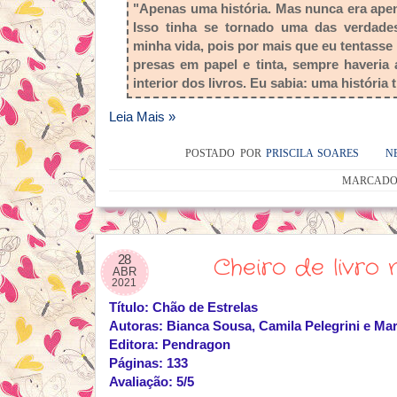
"Apenas uma história. Mas nunca era apen
Isso tinha se tornado uma das verdades
minha vida, pois por mais que eu tentasse 
presas em papel e tinta, sempre haveria 
interior dos livros. Eu sabia: uma história
Leia Mais »
POSTADO POR
PRISCILA SOARES
N
MARCADO
28
Cheiro de livro 
ABR
2021
Título: Chão de Estrelas
Autoras: Bianca Sousa, Camila Pelegrini e Ma
Editora: Pendragon
Páginas: 133
Avaliação: 5/5