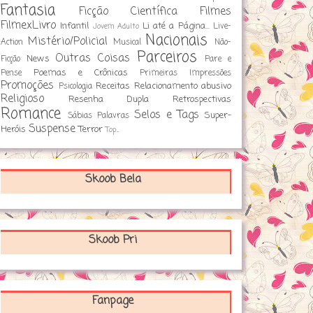
Fantasia
Ficção Científica
Filmes
FilmexLivro
Infantil
Li até a Página...
Live-
Jovem Adulto
Nacionais
Mistério/Policial
Action
Musical
Não-
Parceiros
Outras Coisas
News
Ficção
Pare e
Poemas e Crônicas
Pense
Primeiras Impressões
Promoções
Receitas
Relacionamento abusivo
Psicologia
Religioso
Resenha Dupla
Retrospectivas
Romance
Selos e Tags
Super-
Sábias Palavras
Suspense
Heróis
Terror
Top...
Skoob Bela
Skoob Pri
Fanpage