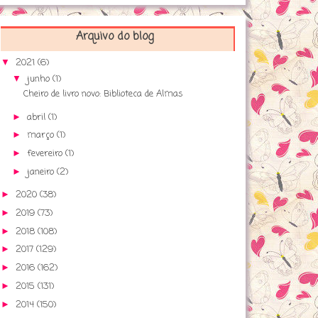
Arquivo do blog
2021
(6)
▼
junho
(1)
▼
Cheiro de livro novo: Biblioteca de Almas
abril
(1)
►
março
(1)
►
fevereiro
(1)
►
janeiro
(2)
►
2020
(38)
►
2019
(73)
►
2018
(108)
►
2017
(129)
►
2016
(162)
►
2015
(131)
►
2014
(150)
►