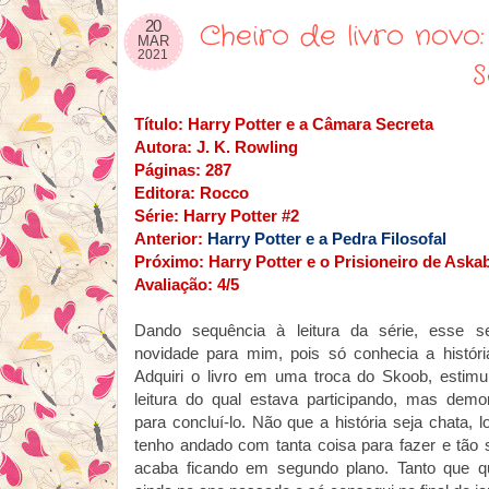
20
Cheiro de livro nov
MAR
2021
S
Título: Harry Potter e a Câmara Secreta
Autora: J. K. Rowling
Páginas: 287
Editora: Rocco
Série: Harry Potter #2
Anterior:
Harry Potter e a Pedra Filosofal
Próximo: Harry Potter e o Prisioneiro de Aska
Avaliação: 4/5
Dando sequência à leitura da série, esse s
novidade para mim, pois só conhecia a história
Adquiri o livro em uma troca do Skoob, estimu
leitura do qual estava participando, mas demo
para concluí-lo. Não que a história seja chata, 
tenho andado com tanta coisa para fazer e tão 
acaba ficando em segundo plano. Tanto que qu