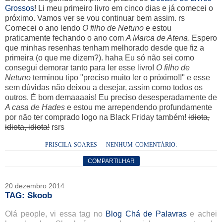
Grossos
! Li meu primeiro livro em cinco dias e já comecei o
próximo. Vamos ver se vou continuar bem assim. rs
Comecei o ano lendo
O filho de Netuno
e estou
praticamente fechando o ano com
A Marca de Atena
. Espero
que minhas resenhas tenham melhorado desde que fiz a
primeira (o que me dizem?). haha Eu só não sei como
consegui demorar tanto para ler esse livro!
O filho de
Netuno
terminou tipo "preciso muito ler o próximo!!" e esse
sem dúvidas não deixou a desejar, assim como todos os
outros. É bom demaaaais! Eu preciso desesperadamente de
A casa de Hades
e estou me arrependendo profundamente
por não ter comprado logo na Black Friday também!
idiota,
idiota, idiota!
rsrs
PRISCILA SOARES
NENHUM COMENTÁRIO:
COMPARTILHAR
20 dezembro 2014
TAG: Skoob
Olá people, vi essa tag no
Blog Chá de Palavras
e achei