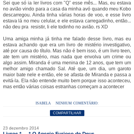
Sei que só ia ler livros com "Q" esse mês... Mas, eu estava
no avião vindo para a casa da minha avó quando meu Kobo
descarregou. Ainda tinha várias horas de voo, e esse livro
estava lá no meu celular, e ele estava carregadinho, então...
não deu pra resistir, li ele todinho no avião. rs XD
Uma amiga minha já tinha me falado desse livro, mas eu
estava achando que era um livro de mistério investigativo,
até por causa do título. Mas não é bem isso, é um livro teen,
ate tem um mistério, mas nada que envolva um crime ou
algo assim. Miranda é uma menina de 12 anos, que tem um
melhor amigo chamado Sal. Até que, um dia, um garoto
maior bate nele e então, ele se afasta de Miranda e passa a
evitá-la. Ela não entende muito bem porque isso aconteceu,
mas então várias coisas estranhas começam a acontecer
ISABELA
NENHUM COMENTÁRIO:
COMPARTILHAR
23 dezembro 2014
Livros *----* O Anseio Furioso de Deus