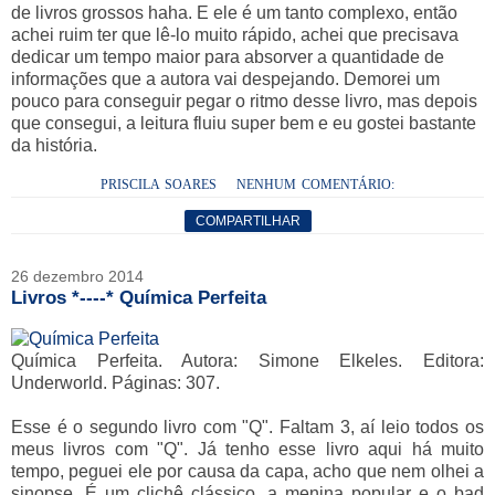
de livros grossos haha. E ele é um tanto complexo, então
achei ruim ter que lê-lo muito rápido, achei que precisava
dedicar um tempo maior para absorver a quantidade de
informações que a autora vai despejando. Demorei um
pouco para conseguir pegar o ritmo desse livro, mas depois
que consegui, a leitura fluiu super bem e eu gostei bastante
da história.
PRISCILA SOARES
NENHUM COMENTÁRIO:
COMPARTILHAR
26 dezembro 2014
Livros *----* Química Perfeita
Química Perfeita. Autora: Simone Elkeles. Editora:
Underworld. Páginas: 307.
Esse é o segundo livro com "Q". Faltam 3, aí leio todos os
meus livros com "Q". Já tenho esse livro aqui há muito
tempo, peguei ele por causa da capa, acho que nem olhei a
sinopse. É um clichê clássico, a menina popular e o bad