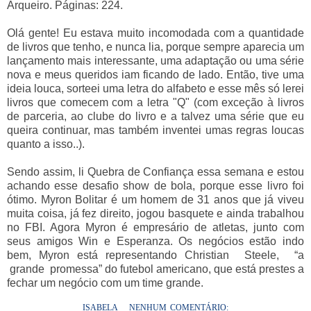
Arqueiro. Páginas: 224.
Olá gente! Eu estava muito incomodada com a quantidade
de livros que tenho, e nunca lia, porque sempre aparecia um
lançamento mais interessante, uma adaptação ou uma série
nova e meus queridos iam ficando de lado. Então, tive uma
ideia louca, sorteei uma letra do alfabeto e esse mês só lerei
livros que comecem com a letra "Q" (com exceção à livros
de parceria, ao clube do livro e a talvez uma série que eu
queira continuar, mas também inventei umas regras loucas
quanto a isso..).
Sendo assim, li Quebra de Confiança essa semana e estou
achando esse desafio show de bola, porque esse livro foi
ótimo. Myron Bolitar é um homem de 31 anos que já viveu
muita coisa, já fez direito, jogou basquete e ainda trabalhou
no FBI. Agora Myron é empresário de atletas, junto com
seus amigos Win e Esperanza. Os negócios estão indo
bem, Myron está representando Christian Steele, “a
grande promessa” do futebol americano, que está prestes a
fechar um negócio com um time grande.
ISABELA
NENHUM COMENTÁRIO: