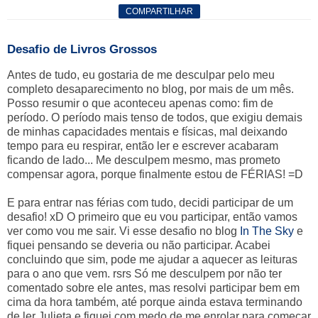
COMPARTILHAR
Desafio de Livros Grossos
Antes de tudo, eu gostaria de me desculpar pelo meu
completo desaparecimento no blog, por mais de um mês.
Posso resumir o que aconteceu apenas como: fim de
período. O período mais tenso de todos, que exigiu demais
de minhas capacidades mentais e físicas, mal deixando
tempo para eu respirar, então ler e escrever acabaram
ficando de lado... Me desculpem mesmo, mas prometo
compensar agora, porque finalmente estou de FÉRIAS! =D
E para entrar nas férias com tudo, decidi participar de um
desafio! xD O primeiro que eu vou participar, então vamos
ver como vou me sair. Vi esse desafio no blog
In The Sky
e
fiquei pensando se deveria ou não participar. Acabei
concluindo que sim, pode me ajudar a aquecer as leituras
para o ano que vem. rsrs Só me desculpem por não ter
comentado sobre ele antes, mas resolvi participar bem em
cima da hora também, até porque ainda estava terminando
de ler Julieta e fiquei com medo de me enrolar para começar