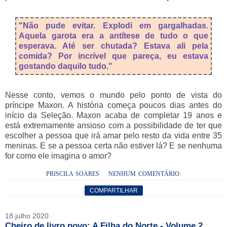
"Não pude evitar. Explodi em gargalhadas.
Aquela garota era a antítese de tudo o que
esperava. Até ser chutada? Estava ali pela
comida? Por incrível que pareça, eu estava
gostando daquilo tudo."
Nesse conto, vemos o mundo pelo ponto de vista do
príncipe Maxon. A
história começa poucos dias antes do
início da Seleção. Maxon acaba de completar 19 anos e
está extremamente ansioso com a possibilidade de ter que
escolher a pessoa que irá amar pelo resto da vida entre 35
meninas. E se a pessoa certa não estiver lá? E se nenhuma
for como ele imagina o amor?
PRISCILA SOARES
NENHUM COMENTÁRIO:
COMPARTILHAR
18 julho 2020
Cheiro de livro novo: A Filha do Norte - Volume 2