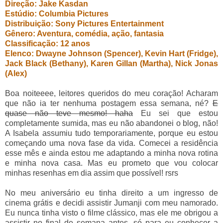
Direção: Jake Kasdan
Estúdio: Columbia Pictures
Distribuição: Sony Pictures Entertainment
Gênero: Aventura, comédia, ação, fantasia
Classificação: 12 anos
Elenco: Dwayne Johnson (Spencer), Kevin Hart (Fridge),
Jack Black (Bethany), Karen Gillan (Martha), Nick Jonas
(Alex)
Boa noiteeee, leitores queridos do meu coração! Acharam
que não ia ter nenhuma postagem essa semana, né?
E
quase não teve mesmo! haha
Eu sei que estou
completamente sumida, mas eu não abandonei o blog, não!
A Isabela assumiu tudo temporariamente, porque eu estou
começando uma nova fase da vida. Comecei a residência
esse mês e ainda estou me adaptando a minha nova rotina
e minha nova casa. Mas eu prometo que vou colocar
minhas resenhas em dia assim que possível! rsrs
No meu aniversário eu tinha direito a um ingresso de
cinema grátis e decidi assistir Jumanji com meu namorado.
Eu nunca tinha visto o filme clássico, mas ele me obrigou a
assistir no final de semana antes, só para eu conhecer a