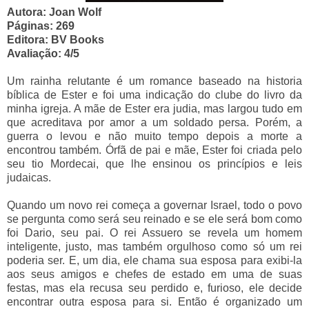
Autora: Joan Wolf
Páginas: 269
Editora: BV Books
Avaliação: 4/5
Um rainha relutante é um romance baseado na historia
bíblica de Ester e foi uma indicação do clube do livro da
minha igreja. A mãe de Ester era judia, mas largou tudo em
que acreditava por amor a um soldado persa. Porém, a
guerra o levou e não muito tempo depois a morte a
encontrou também. Órfã de pai e mãe, Ester foi criada pelo
seu tio Mordecai, que lhe ensinou os princípios e leis
judaicas.
Quando um novo rei começa a governar Israel, todo o povo
se pergunta como será seu reinado e se ele será bom como
foi Dario, seu pai. O rei Assuero se revela um homem
inteligente, justo, mas também orgulhoso como só um rei
poderia ser. E, um dia, ele chama sua esposa para exibi-la
aos seus amigos e chefes de estado em uma de suas
festas, mas ela recusa seu perdido e, furioso, ele decide
encontrar outra esposa para si. Então é organizado um