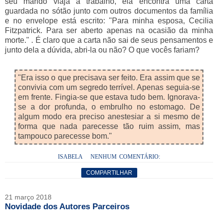
seu marido viaja a trabalho, ela encontra uma carta
guardada no sótão junto com outros documentos da família
e no envelope está escrito: "Para minha esposa, Cecilia
Fitzpatrick. Para ser aberto apenas na ocasião da minha
morte." . É claro que a carta não sai de seus pensamentos e
junto dela a dúvida, abri-la ou não? O que vocês fariam?
"Era isso o que precisava ser feito. Era assim que se
convivia com um segredo terrível. Apenas seguia-se
em frente. Fingia-se que estava tudo bem. Ignorava-
se a dor profunda, o embrulho no estomago. De
algum modo era preciso anestesiar a si mesmo de
forma que nada parecesse tão ruim assim, mas
tampouco parecesse bom."
ISABELA
NENHUM COMENTÁRIO:
COMPARTILHAR
21 março 2018
Novidade dos Autores Parceiros