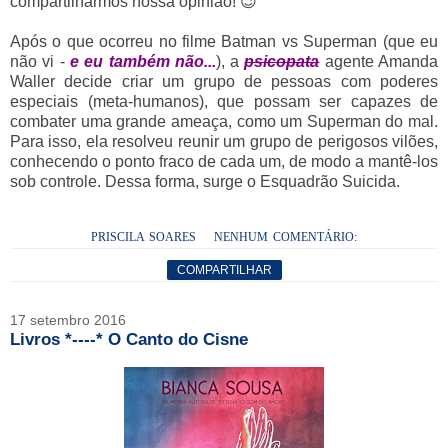
compartilharmos nossa opinião! 😉
Após o que ocorreu no filme Batman vs Superman (que eu
não vi -
e
eu também não...
), a
psicopata
agente Amanda
Waller decide criar um grupo de pessoas com poderes
especiais (meta-humanos), que possam ser capazes de
combater uma grande ameaça, como um Superman do mal.
Para isso, ela resolveu reunir um grupo de perigosos vilões,
conhecendo o ponto fraco de cada um, de modo a mantê-los
sob controle. Dessa forma, surge o Esquadrão Suicida.
PRISCILA SOARES
NENHUM COMENTÁRIO:
COMPARTILHAR
17 setembro 2016
Livros *----* O Canto do Cisne