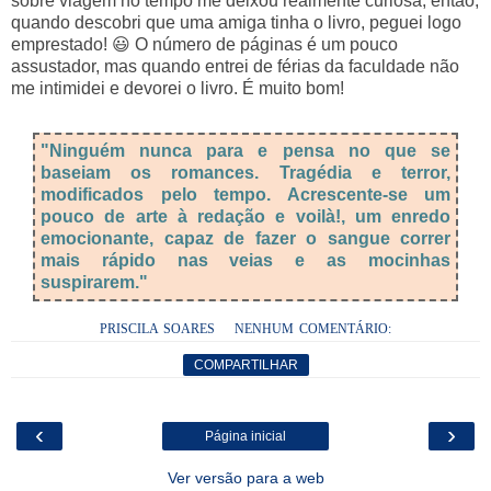
sobre viagem no tempo me deixou realmente curiosa, então,
quando descobri que uma amiga tinha o livro, peguei logo
emprestado! 😃 O número de páginas é um pouco
assustador, mas quando entrei de férias da faculdade não
me intimidei e devorei o livro. É muito bom!
"Ninguém nunca para e pensa no que se
baseiam os romances. Tragédia e terror,
modificados pelo tempo. Acrescente-se um
pouco de arte à redação e voilà!, um enredo
emocionante, capaz de fazer o sangue correr
mais rápido nas veias e as mocinhas
suspirarem."
PRISCILA SOARES
NENHUM COMENTÁRIO:
COMPARTILHAR
‹
›
Página inicial
Ver versão para a web