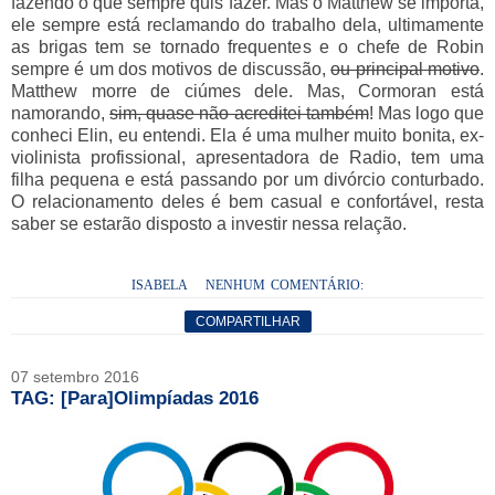
fazendo o que sempre quis fazer. Mas o Matthew se importa,
ele sempre está reclamando do trabalho dela, ultimamente
as brigas tem se tornado frequentes e o chefe de Robin
sempre é um dos motivos de discussão,
ou principal motivo
.
Matthew morre de ciúmes dele. Mas, Cormoran está
namorando,
sim, quase não acreditei também
! Mas logo que
conheci Elin, eu entendi. Ela é uma mulher muito bonita, ex-
violinista profissional, apresentadora de Radio, tem uma
filha pequena e está passando por um divórcio conturbado.
O relacionamento deles é bem casual e confortável, resta
saber se estarão disposto a investir nessa relação.
ISABELA
NENHUM COMENTÁRIO:
COMPARTILHAR
07 setembro 2016
TAG: [Para]Olimpíadas 2016