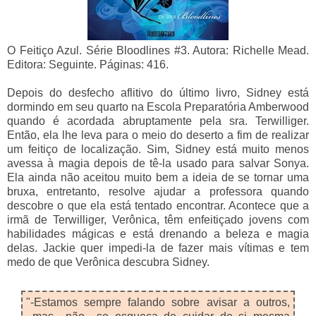
O Feitiço Azul. Série Bloodlines #3. Autora: Richelle Mead.
Editora: Seguinte. Páginas: 416.
Depois do desfecho aflitivo do último livro, Sidney está
dormindo em seu quarto na Escola Preparatória Amberwood
quando é acordada abruptamente pela sra. Terwilliger.
Então, ela lhe leva para o meio do deserto a fim de realizar
um feitiço de localização. Sim, Sidney está muito menos
avessa à magia depois de tê-la usado para salvar Sonya.
Ela ainda não aceitou muito bem a ideia de se tornar uma
bruxa, entretanto, resolve ajudar a professora quando
descobre o que ela está tentado encontrar. Acontece que a
irmã de Terwilliger, Verônica, têm enfeitiçado jovens com
habilidades mágicas e está drenando a beleza e magia
delas. Jackie quer impedi-la de fazer mais vítimas e tem
medo de que Verônica descubra Sidney.
"-Estamos sempre falando sobre avisar a outros,