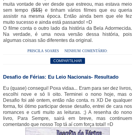
muita vontade de ver desde que estreou, mas estava meio
sem tempo
($$$)
e tinham vários filmes que eu queria
assistir na mesma época. Então ainda bem que ele fez
muito sucesso e ainda está passando! =D
O filme conta o outro lado da história da Bela Adormecida.
Na verdade, é uma nova versão dessa história, pois
algumas coisas são diferentes da original.
PRISCILA SOARES
NENHUM COMENTÁRIO:
COMPARTILHAR
Desafio de Férias: Eu Leio Nacionais- Resultado
Eu (quase) consegui! Poxa vidaa... Eram para ser dez livros,
escolhi nove e só li oito. Terminei o nono hoje, mas o
Desafio foi até ontem, então não conta. rs XD De qualquer
forma, foi ótimo participar desse desafio, entrei de cara nos
romances e curti muito as leituras. ;) A resenha do nono
livro, Para Sempre, sairá em breve, mas continuem
comentando que nosso Top tá aí com força total! =D