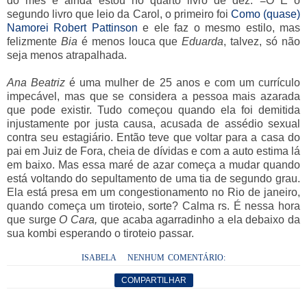
do mês e ainda estou no quarto livro de dez. =O É o
segundo livro que leio da Carol, o primeiro foi
Como (quase)
Namorei Robert Pattinson
e ele faz o mesmo estilo, mas
felizmente
Bia
é menos louca que
Eduarda
, talvez, só não
seja menos atrapalhada.
Ana Beatriz
é uma mulher de 25 anos e com um currículo
impecável, mas que se considera a pessoa mais azarada
que pode existir. Tudo começou quando ela foi demitida
injustamente por justa causa, acusada de assédio sexual
contra seu estagiário. Então teve que voltar para a casa do
pai em Juiz de Fora, cheia de dívidas e com a auto estima lá
em baixo. Mas essa maré de azar começa a mudar quando
está voltando do sepultamento de uma tia de segundo grau.
Ela está presa em um congestionamento no Rio de janeiro,
quando começa um tiroteio, sorte? Calma rs. É nessa hora
que surge
O Cara,
que acaba agarradinho a ela debaixo da
sua kombi esperando o tiroteio passar.
ISABELA
NENHUM COMENTÁRIO:
COMPARTILHAR