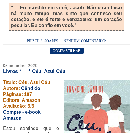
"
— Eu acredito em você, Jacob. Não o conheço
há muito tempo, mas sinto que conheço seu
coração, e ele é forte e verdadeiro: um coração
peculiar. Eu confio em você."
PRISCILA SOARES
NENHUM COMENTÁRIO:
COMPARTILHAR
05 setembro 2020
Livros *----* Céu, Azul Céu
Título: Céu, Azul Céu
Autora:
Cândido
Páginas: 107
Editora: Amazon
Avaliação: 5/5
Compre - e-book
Amazon
Estou sentindo que o