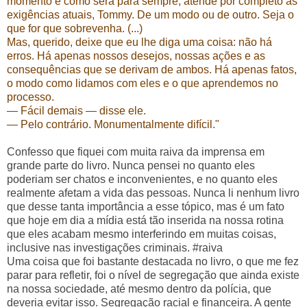
momento e como será para sempre, atende por completo às
exigências atuais, Tommy. De um modo ou de outro. Seja o
que for que sobrevenha. (...)
Mas, querido, deixe que eu lhe diga uma coisa: não há
erros. Há apenas nossos desejos, nossas ações e as
consequências que se derivam de ambos. Há apenas fatos,
o modo como lidamos com eles e o que aprendemos no
processo.
— Fácil demais
— disse ele.
— Pelo contrário. Monumentalmente difícil."
Confesso que fiquei com muita raiva da imprensa em
grande parte do livro. Nunca pensei no quanto eles
poderiam ser chatos e inconvenientes, e no quanto eles
realmente afetam a vida das pessoas. Nunca li nenhum livro
que desse tanta importância a esse tópico, mas é um fato
que hoje em dia a mídia está tão inserida na nossa rotina
que eles acabam mesmo interferindo em muitas coisas,
inclusive nas investigações criminais. #raiva
Uma coisa que foi bastante destacada no livro, o que me fez
parar para refletir, foi o nível de segregação que ainda existe
na nossa sociedade, até mesmo dentro da polícia, que
deveria evitar isso. Segregação racial e financeira. A gente