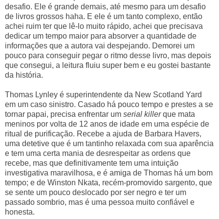
desafio. Ele é grande demais, até mesmo para um desafio
de livros grossos haha. E ele é um tanto complexo, então
achei ruim ter que lê-lo muito rápido, achei que precisava
dedicar um tempo maior para absorver a quantidade de
informações que a autora vai despejando. Demorei um
pouco para conseguir pegar o ritmo desse livro, mas depois
que consegui, a leitura fluiu super bem e eu gostei bastante
da história.
Thomas Lynley é superintendente da New Scotland Yard
em um caso sinistro. Casado há pouco tempo e prestes a se
tornar papai, precisa enfrentar um
serial killer
que mata
meninos por volta de 12 anos de idade em uma espécie de
ritual de purificação. Recebe a ajuda de Barbara Havers,
uma detetive que é um tantinho relaxada com sua aparência
e tem uma certa mania de desrespeitar as ordens que
recebe, mas que definitivamente tem uma intuição
investigativa maravilhosa, e é amiga de Thomas há um bom
tempo; e de Winston Nkata, recém-promovido sargento, que
se sente um pouco deslocado por ser negro e ter um
passado sombrio, mas é uma pessoa muito confiável e
honesta.