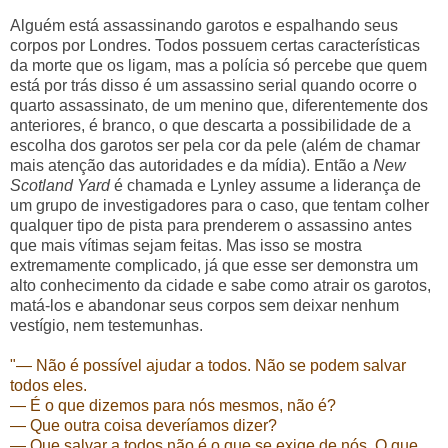
Alguém está assassinando garotos e espalhando seus
corpos por Londres. Todos possuem certas características
da morte que os ligam, mas a polícia só percebe que quem
está por trás disso é um assassino serial quando ocorre o
quarto assassinato, de um menino que, diferentemente dos
anteriores, é branco, o que descarta a possibilidade de a
escolha dos garotos ser pela cor da pele (além de chamar
mais atenção das autoridades e da mídia). Então a
New
Scotland Yard
é chamada e Lynley assume a liderança de
um grupo de investigadores para o caso, que tentam colher
qualquer tipo de pista para prenderem o assassino antes
que mais vítimas sejam feitas. Mas isso se mostra
extremamente complicado, já que esse ser demonstra um
alto conhecimento da cidade e sabe como atrair os garotos,
matá-los e abandonar seus corpos sem deixar nenhum
vestígio, nem testemunhas.
"
—
Não é possível ajudar a todos. Não se podem salvar
todos eles.
— É o que dizemos para nós mesmos, não é?
— Que outra coisa deveríamos dizer?
— Que salvar a todos não é o que se exige de nós. O que