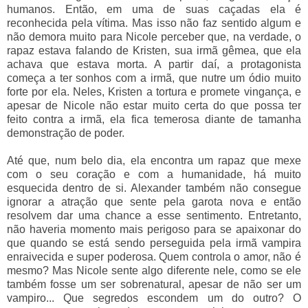
humanos. Então, em uma de suas caçadas ela é
reconhecida pela vítima. Mas isso não faz sentido algum e
não demora muito para Nicole perceber que, na verdade, o
rapaz estava falando de Kristen, sua irmã gêmea, que ela
achava que estava morta. A partir daí, a protagonista
começa a ter sonhos com a irmã, que nutre um ódio muito
forte por ela. Neles, Kristen a tortura e promete vingança, e
apesar de Nicole não estar muito certa do que possa ter
feito contra a irmã, ela fica temerosa diante de tamanha
demonstração de poder.
Até que, num belo dia, ela encontra um rapaz que mexe
com o seu coração e com a humanidade, há muito
esquecida dentro de si. Alexander também não consegue
ignorar a atração que sente pela garota nova e então
resolvem dar uma chance a esse sentimento. Entretanto,
não haveria momento mais perigoso para se apaixonar do
que quando se está sendo perseguida pela irmã vampira
enraivecida e super poderosa. Quem controla o amor, não é
mesmo? Mas Nicole sente algo diferente nele, como se ele
também fosse um ser sobrenatural, apesar de não ser um
vampiro... Que segredos escondem um do outro? O