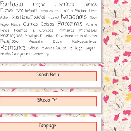
Fantasia
Ficção Científica
Filmes
FilmexLivro
Infantil
Li até a Página...
Live-
Jovem Adulto
Nacionais
Mistério/Policial
Action
Musical
Não-
Parceiros
Outras Coisas
News
Ficção
Pare e
Poemas e Crônicas
Pense
Primeiras Impressões
Promoções
Receitas
Relacionamento abusivo
Psicologia
Religioso
Resenha Dupla
Retrospectivas
Romance
Selos e Tags
Super-
Sábias Palavras
Suspense
Heróis
Terror
Top...
Skoob Bela
Skoob Pri
Fanpage