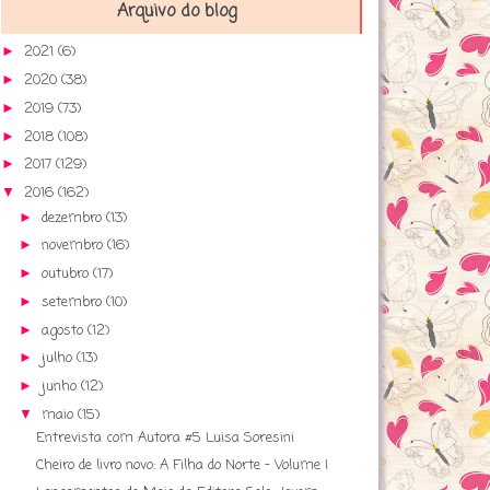
Arquivo do blog
2021
(6)
►
2020
(38)
►
2019
(73)
►
2018
(108)
►
2017
(129)
►
2016
(162)
▼
dezembro
(13)
►
novembro
(16)
►
outubro
(17)
►
setembro
(10)
►
agosto
(12)
►
julho
(13)
►
junho
(12)
►
maio
(15)
▼
Entrevista com Autora #5 Luisa Soresini
Cheiro de livro novo: A Filha do Norte - Volume I