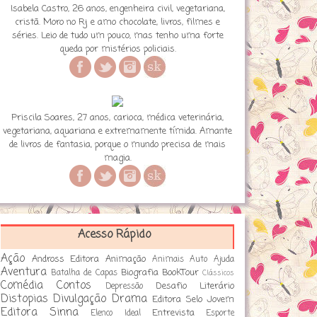
Isabela Castro, 26 anos, engenheira civil, vegetariana,
cristã. Moro no Rj e amo chocolate, livros, filmes e
séries. Leio de tudo um pouco, mas tenho uma forte
queda por mistérios policiais.
Priscila Soares, 27 anos, carioca, médica veterinária,
vegetariana, aquariana e extremamente tímida. Amante
de livros de fantasia, porque o mundo precisa de mais
magia.
Acesso Rápido
Ação
Andross Editora
Animação
Animais
Auto Ajuda
Aventura
Biografia
BookTour
Batalha de Capas
Clássicos
Comédia
Contos
Desafio Literário
Depressão
Distopias
Divulgação
Drama
Editora Selo Jovem
Editora Sinna
Entrevista
Elenco Ideal
Esporte