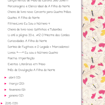
Lançamentos de Maio da Editora Selo Jovem
Personagens e Elenco Ideal de A Filha do Norte
Cheiro de livro novo: Concerto para Quatro Mãos
Quotes A Filha do Norte
FilmexLivro Eu Sou o Número 4
Cheiro de livro novo: Golfinhos e Tubarões
Li até a página 33 e... #12 O Mestre das Cordas
Curiosidades A Filha do Norte
Sorteio de Fugitivos e O Legado + Marcadores!
Livros *----* Eu sou o Número Quatro
Poema: Imperfeição
Eventos Literários em Maio
Mês de Divulgação A Filha do Norte
abril
(13)
►
março
(20)
►
fevereiro
(9)
►
janeiro
(12)
►
2015
(131)
►