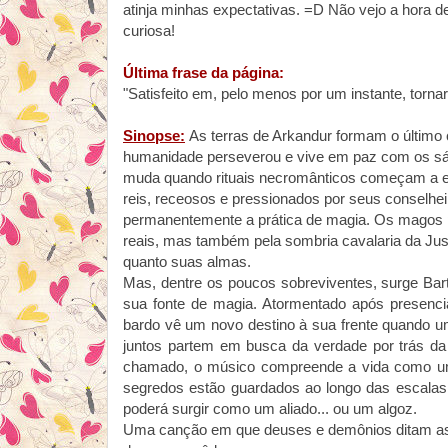
atinja minhas expectativas. =D
Não vejo a hora de
curiosa!
Última frase da página:
"
Satisfeito em, pelo menos por um instante, torna
Sinopse:
As terras de Arkandur formam o último 
humanidade
perseverou e vive em paz com os s
muda quando rituais necromânticos começam a esp
reis, receosos e pressionados por seus conselhei
permanentemente a prática de magia. Os magos 
reais, mas também pela sombria cavalaria da Jus
quanto suas almas.
Mas, dentre os poucos sobreviventes, surge Bar
sua fonte de magia. Atormentado após presenc
bardo vê um novo destino à sua frente quando u
juntos partem em busca da verdade por trás d
chamado, o músico compreende a vida como uma
segredos estão guardados ao longo das escalas 
poderá surgir como um aliado... ou um algoz.
Uma canção em que deuses e demônios ditam as 