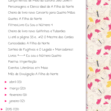
Lançamentos de Maio da Editora Selo Jovem
Personagens e Elenco Ideal de A Filha do Norte
Cheiro de livro novo: Concerto para Quatro Mãos
Quotes A Filha do Norte
FilmexLivro Eu Sou o Número 4
Cheiro de livro novo: Golfinhos e Tubarões
Li até a página 33 e... #12 O Mestre das Cordas
Curiosidades A Filha do Norte
Sorteio de Fugitivos e O Legado + Marcadores!
Livros *----* Eu sou o Número Quatro
Poema: Imperfeição
Eventos Literários em Maio
Mês de Divulgação A Filha do Norte
abril
(13)
►
março
(20)
►
fevereiro
(9)
►
janeiro
(12)
►
2015
(131)
►