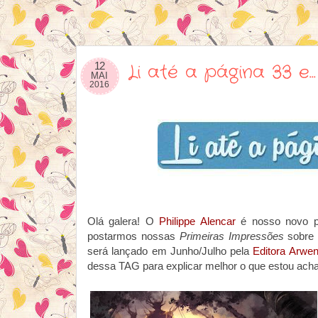
12
Li até a página 33 e
MAI
2016
Olá galera! O
Philippe Alencar
é nosso novo pa
postarmos nossas
Primeiras Impressões
sobre 
será lançado em Junho/Julho pela
Editora Arwe
dessa TAG para explicar melhor o que estou achan