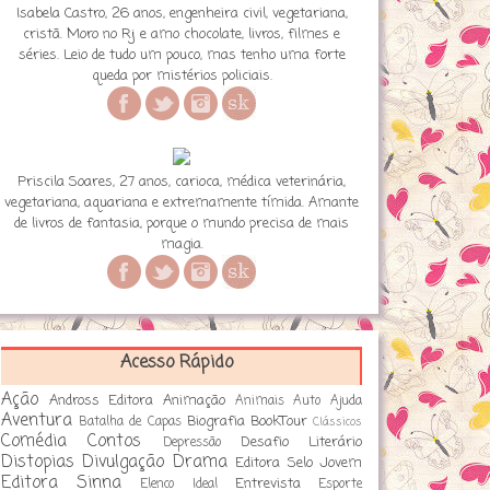
Isabela Castro, 26 anos, engenheira civil, vegetariana,
cristã. Moro no Rj e amo chocolate, livros, filmes e
séries. Leio de tudo um pouco, mas tenho uma forte
queda por mistérios policiais.
Priscila Soares, 27 anos, carioca, médica veterinária,
vegetariana, aquariana e extremamente tímida. Amante
de livros de fantasia, porque o mundo precisa de mais
magia.
Acesso Rápido
Ação
Andross Editora
Animação
Animais
Auto Ajuda
Aventura
Biografia
BookTour
Batalha de Capas
Clássicos
Comédia
Contos
Desafio Literário
Depressão
Distopias
Divulgação
Drama
Editora Selo Jovem
Editora Sinna
Entrevista
Elenco Ideal
Esporte