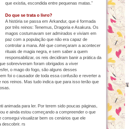
que existia, escondida entre pequenas
matas."
Do que se trata o livro?
A história se passa em Arkandur, que é formada
por três reinos: Tenemus, Dragoria e Asakura. Os
magos costumavam ser admirados e viviam em
paz com a população que não era capaz de
controlar a mana. Até que começaram a acontecer
rituais de magia negra, e sem saber a quem
responsabilizar, os reis decidiram banir a prática da
ue sobreviveram foram obrigados a viver
ldesfer, o mago do fogo, são alguns desses
em foi o causador de toda essa confusão e reverter a
e nos reinos.
Mas tudo indica que para isso terão que
rosas.
nti animada para ler. Por terem sido poucas páginas,
riou e ainda estou começando a compreender o que
e consegui visualizar bem os cenários que ele
 descobrir. rs