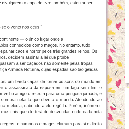
 divulgarem a capa do livro também, estou super
r-se o vento nos céus."
continente — o único lugar onde a
ábios conhecidos como magos. No entanto, tudo
alhar caos e horror pelos três grandes reinos. Os
ros, decidem assinar a lei que proíbe
passam a ser caçados não somente pelas tropas
tiça Armada Noturna, cujas espadas são tão gélidas
ton: um bardo capaz de tornar os sons do
mundo em
iar o assassinato da esposa em um lago sem fim, o
m velho amigo o recruta para uma perigosa jornada, e
a sombra nefasta que devora o mundo. Atendendo ao
 melodia, cabendo a ele regê-la. Porém, inúmeros
musicais que ele terá de desvendar, onde cada nota
regras, e humanos e magos clamam para si o direito