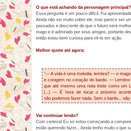
O que está achando da personagem principal?
Essa pergunta é um pouco difícil. Fui apresentada
Ainda não sei muito sobre ele, mas parece ser 
passados e descrente de que o futuro será melhor
mago e é admirado por seus amigos, portanto de
então estou bem curiosa para vê-lo em ação.
Melhor quote até agora:
"— A vida é uma melodia, lembra? — o mago
e coragem no coração do bardo. — Lembro
que até mesmo uma nota triste como um Lá
(...)
— É hora de tocar o próximo acorde
não
podemos fazer nada. Sem o bardo... não h
Vai continuar lendo?
Com certeza! Eu só estou começando a compree
estão querendo fazer... Ainda tenho muito o que s