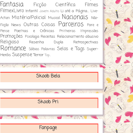
Fantasia
Ficção Científica
Filmes
FilmexLivro
Infantil
Li até a Página...
Live-
Jovem Adulto
Nacionais
Mistério/Policial
Action
Musical
Não-
Parceiros
Outras Coisas
News
Ficção
Pare e
Poemas e Crônicas
Pense
Primeiras Impressões
Promoções
Receitas
Relacionamento abusivo
Psicologia
Religioso
Resenha Dupla
Retrospectivas
Romance
Selos e Tags
Super-
Sábias Palavras
Suspense
Heróis
Terror
Top...
Skoob Bela
Skoob Pri
Fanpage