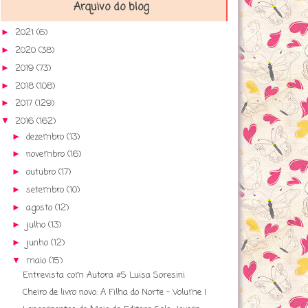
Arquivo do blog
2021
(6)
►
2020
(38)
►
2019
(73)
►
2018
(108)
►
2017
(129)
►
2016
(162)
▼
dezembro
(13)
►
novembro
(16)
►
outubro
(17)
►
setembro
(10)
►
agosto
(12)
►
julho
(13)
►
junho
(12)
►
maio
(15)
▼
Entrevista com Autora #5 Luisa Soresini
Cheiro de livro novo: A Filha do Norte - Volume I