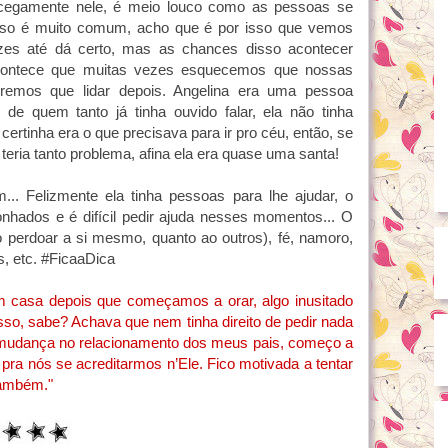
cegamente nele, é meio louco como as pessoas se
isso é muito comum, acho que é por isso que vemos
zes até dá certo, mas as chances disso acontecer
contece que muitas vezes esquecemos que nossas
emos que lidar depois. Angelina era uma pessoa
de quem tanto já tinha ouvido falar, ela não tinha
rtinha era o que precisava para ir pro céu, então, se
eria tanto problema, afina ela era quase uma santa!
.. Felizmente ela tinha pessoas para lhe ajudar, o
nhados e é difícil pedir ajuda nesses momentos... O
o perdoar a si mesmo, quanto ao outros), fé, namoro,
s, etc. #FicaaDica
m casa depois que começamos a orar, algo inusitado
isso, sabe? Achava que nem tinha direito de pedir nada
mudança no relacionamento dos meus pais, começo a
ra nós se acreditarmos n’Ele. Fico motivada a tentar
também."