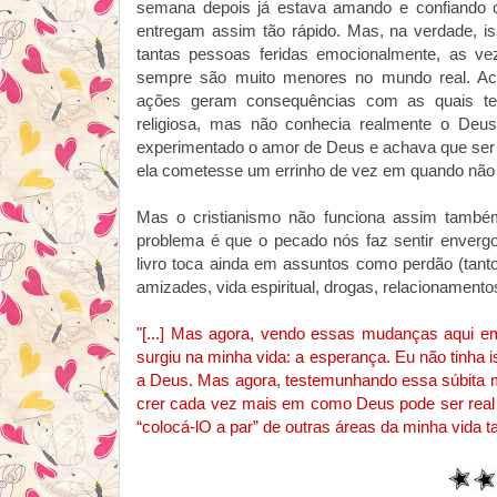
semana depois já estava amando e confiando 
entregam assim tão rápido. Mas, na verdade, 
tantas pessoas feridas emocionalmente, as ve
sempre são muito menores no mundo real. A
ações geram consequências com as quais ter
religiosa, mas não conhecia realmente o Deus 
experimentado o amor de Deus e achava que ser ce
ela cometesse um errinho de vez em quando não t
Mas o cristianismo não funciona assim também.
problema é que o pecado nós faz sentir envergo
livro toca ainda em assuntos como perdão (tant
amizades, vida espiritual, drogas, relacionamento
"[...] Mas agora, vendo essas mudanças aqui e
surgiu na minha vida: a esperança. Eu não tinha 
a Deus. Mas agora, testemunhando essa súbita 
crer cada vez mais em como Deus pode ser real p
“colocá-lO a par” de outras áreas da minha vida 