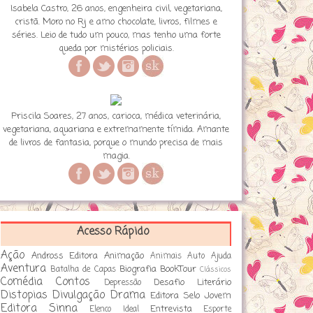
Isabela Castro, 26 anos, engenheira civil, vegetariana,
cristã. Moro no Rj e amo chocolate, livros, filmes e
séries. Leio de tudo um pouco, mas tenho uma forte
queda por mistérios policiais.
Priscila Soares, 27 anos, carioca, médica veterinária,
vegetariana, aquariana e extremamente tímida. Amante
de livros de fantasia, porque o mundo precisa de mais
magia.
Acesso Rápido
Ação
Andross Editora
Animação
Animais
Auto Ajuda
Aventura
Biografia
BookTour
Batalha de Capas
Clássicos
Comédia
Contos
Desafio Literário
Depressão
Distopias
Divulgação
Drama
Editora Selo Jovem
Editora Sinna
Entrevista
Elenco Ideal
Esporte