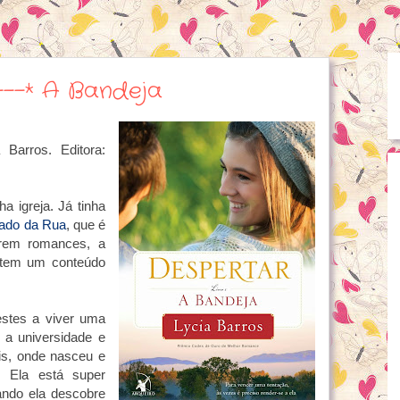
----* A Bandeja
 Barros. Editora:
a igreja. Já tinha
Lado da Rua
, que é
erem romances, a
e tem um conteúdo
stes a viver uma
a universidade e
lis, onde nasceu e
 Ela está super
ndo ela descobre