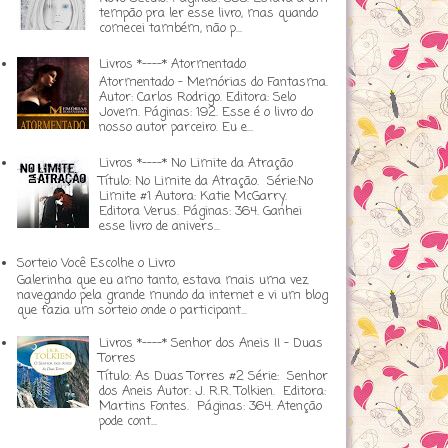
tempão pra ler esse livro, mas quando
comecei também, não p...
Livros *----* Atormentado
Atormentado - Memórias do Fantasma.
Autor: Carlos Rodrigo. Editora: Selo
Jovem. Páginas: 192. Esse é o livro do
nosso autor parceiro. Eu e...
Livros *----* No Limite da Atração
Título: No Limite da Atração. Série:No
Limite #1 Autora: Katie McGarry.
Editora Verus. Páginas: 364. Ganhei
esse livro de anivers...
Sorteio Você Escolhe o Livro
Galerinha que eu amo tanto, estava mais uma vez
navegando pela grande mundo da internet e vi um blog
que fazia um sorteio onde o participant...
Livros *----* Senhor dos Aneis II - Duas
Torres
Título: As Duas Torres #2 Série: Senhor
dos Aneis Autor: J. R.R. Tolkien. Editora:
Martins Fontes. Páginas: 364. Atenção
pode cont...