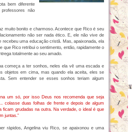
ota bem diferente
 professores não
z muito bonito e charmoso. Acontece que Rico é seu
elacionamento não ser nada ético. E, ele não vive de
ue recebeu uma educação cristã. Mas, apaixonada, ela
 que Rico retribui o sentimento, então, rapidamente o
entrega totalmente ao seu amado.
ina começa a ter sonhos, neles ela vê uma escada e
ns objetos em cima, mas quando ela aceita, eles se
sta. Sem entender se esses sonhos teriam algum
orna um só, por isso Deus nos recomenda que seja
. colasse duas folhas de frente e depois de algum
 ficam grudadas na outra. Na verdade, o ideal é que
 juntas."
r rápidos, Angelina viu Rico, se apaixonou e uma