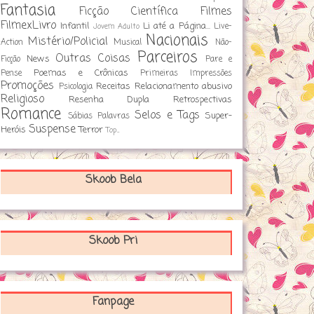
Fantasia
Ficção Científica
Filmes
FilmexLivro
Infantil
Li até a Página...
Live-
Jovem Adulto
Nacionais
Mistério/Policial
Action
Musical
Não-
Parceiros
Outras Coisas
News
Ficção
Pare e
Poemas e Crônicas
Pense
Primeiras Impressões
Promoções
Receitas
Relacionamento abusivo
Psicologia
Religioso
Resenha Dupla
Retrospectivas
Romance
Selos e Tags
Super-
Sábias Palavras
Suspense
Heróis
Terror
Top...
Skoob Bela
Skoob Pri
Fanpage