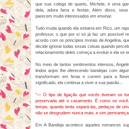
que sua colega de quarto, Michele, é uma gar
dela, adora farra e festas; Além disso, seus
parecem muito interessados em ensinar.
Tudo muda quando ela esbarra em Rico, um rapa
professor, o que por si só já faz um possível r
acordo com os princípios morais de Angelina, q
decide ignorar todas essas coisas quando percebe
relacionamento deles começa a evoluir e ela se 
No meio de tantos sentimentos intensos, Angel
lindos anjos lhe oferecendo bandejas com algu
transformam em feras e correm para a flore
significado, ela continua a viver a sua paixão...
"— O tipo de ligação que vocês tiveram os t
preservada até o casamento. É como se você..
tempo, quando tenta separá-las, pedaços de uma
não se desgrudem nunca mais, e sim permaneçam
Em A Bandeja acontece aqueles romances supe