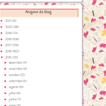
Arquivo do blog
2021
(6)
►
2020
(38)
►
2019
(73)
►
2018
(108)
►
2017
(129)
►
2016
(162)
►
2015
(131)
▼
dezembro
(11)
►
novembro
(9)
►
outubro
(12)
►
setembro
(5)
►
agosto
(10)
►
julho
(9)
►
junho
(7)
►
maio
(8)
►