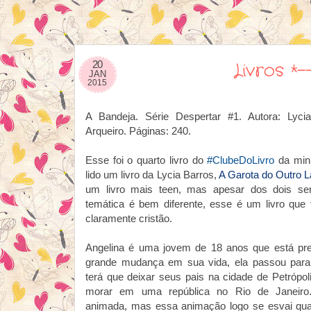
20
Livros *
JAN
2015
A Bandeja. Série Despertar #1. Autora: Lycia
Arqueiro. Páginas: 240.
Esse foi o quarto livro do
#ClubeDoLivro
da minh
lido um livro da Lycia Barros,
A Garota do Outro 
um livro mais teen, mas apesar dos dois s
temática é bem diferente, esse é um livro qu
claramente cristão.
Angelina é uma jovem de 18 anos que está pre
grande mudança em sua vida, ela passou para 
terá que deixar seus pais na cidade de Petrópo
morar em uma república no Rio de Janeiro.
animada, mas essa animação logo se esvai qua