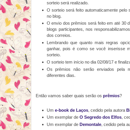
sorteio será realizado.
O sorteio será feito automaticamente pelo s
no blog.
O envio dos prêmios será feito em até 30 
blogs participantes, nos responsabilizamo
dos correios.
Lembrando que quanto mais regras opcio
ganhar, pois é como se você inserisse 
sorteio.
O sorteio tem início no dia 02/08/17 e finali
Os prêmios não serão enviados pela 
diferentes dias.
Então vamos saber quais serão os
prêmios
?
Um
e-book de Laços
, cedido pela autora
B
Um exemplar de
O Segredo dos Elfos
, ce
Um exemplar de
Demontale
, cedido pela a