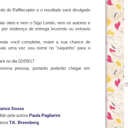
ite do Rafflecopter e o resultado será divulgado
dias úteis e nem o Sigo Lendo, nem os autores e
s por endereço de entrega incorreto ou extravio
nais você completar, maior a sua chance de
mais uma vez seu nome no "saquinho" para o
zará no dia 02/09/17
mesma pessoa, portanto poderão chegar em
ianca Sousa
dido pela autora
Paula Pagliarini
utora
T.K. Breenberg