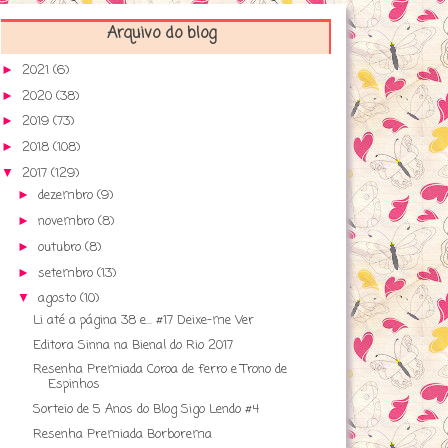
Arquivo do blog
2021
(6)
►
2020
(38)
►
2019
(73)
►
2018
(108)
►
2017
(129)
▼
dezembro
(9)
►
novembro
(8)
►
outubro
(8)
►
setembro
(13)
►
agosto
(10)
▼
Li até a página 38 e... #17 Deixe-me Ver
Editora Sinna na Bienal do Rio 2017
Resenha Premiada Coroa de ferro e Trono de
Espinhos
Sorteio de 5 Anos do Blog Sigo Lendo #4
Resenha Premiada Borborema