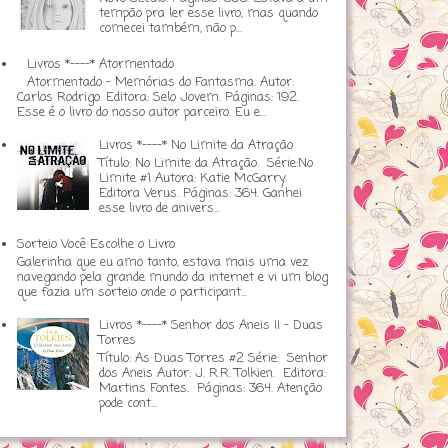
tempão pra ler esse livro, mas quando
comecei também, não p...
Livros *----* Atormentado
Atormentado - Memórias do Fantasma. Autor:
Carlos Rodrigo. Editora: Selo Jovem. Páginas: 192.
Esse é o livro do nosso autor parceiro. Eu e...
Livros *----* No Limite da Atração
Título: No Limite da Atração. Série:No
Limite #1 Autora: Katie McGarry.
Editora Verus. Páginas: 364. Ganhei
esse livro de anivers...
Sorteio Você Escolhe o Livro
Galerinha que eu amo tanto, estava mais uma vez
navegando pela grande mundo da internet e vi um blog
que fazia um sorteio onde o participant...
Livros *----* Senhor dos Aneis II - Duas
Torres
Título: As Duas Torres #2 Série: Senhor
dos Aneis Autor: J. R.R. Tolkien. Editora:
Martins Fontes. Páginas: 364. Atenção
pode cont...