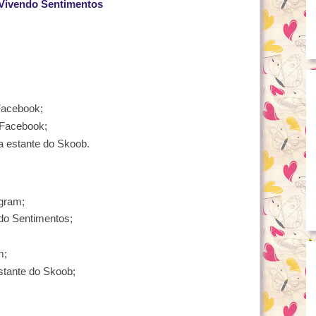
Vivendo Sentimentos
;
Facebook;
 Facebook;
a estante do Skoob.
agram;
do Sentimentos;
;
m;
stante do Skoob;
;