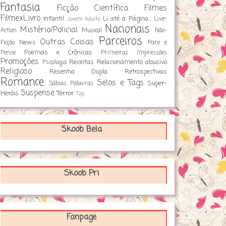
Fantasia
Ficção Científica
Filmes
FilmexLivro
Infantil
Li até a Página...
Live-
Jovem Adulto
Nacionais
Mistério/Policial
Action
Musical
Não-
Parceiros
Outras Coisas
News
Ficção
Pare e
Poemas e Crônicas
Pense
Primeiras Impressões
Promoções
Receitas
Relacionamento abusivo
Psicologia
Religioso
Resenha Dupla
Retrospectivas
Romance
Selos e Tags
Super-
Sábias Palavras
Suspense
Heróis
Terror
Top...
Skoob Bela
Skoob Pri
Fanpage