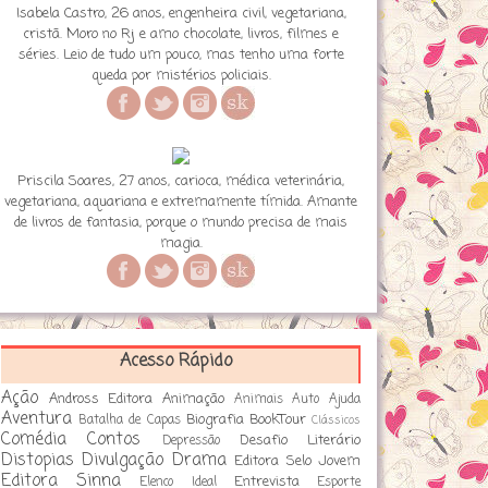
Isabela Castro, 26 anos, engenheira civil, vegetariana,
cristã. Moro no Rj e amo chocolate, livros, filmes e
séries. Leio de tudo um pouco, mas tenho uma forte
queda por mistérios policiais.
Priscila Soares, 27 anos, carioca, médica veterinária,
vegetariana, aquariana e extremamente tímida. Amante
de livros de fantasia, porque o mundo precisa de mais
magia.
Acesso Rápido
Ação
Andross Editora
Animação
Animais
Auto Ajuda
Aventura
Biografia
BookTour
Batalha de Capas
Clássicos
Comédia
Contos
Desafio Literário
Depressão
Distopias
Divulgação
Drama
Editora Selo Jovem
Editora Sinna
Entrevista
Elenco Ideal
Esporte