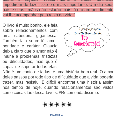
impedirem de fazer isso é o mais importante. Um dia seus
pais e seus irmãos não estarão mais lá e o arrependimento
vai lhe acompanhar pelo resto da vida."
O livro é muito bonito, ele fala
sobre relacionamentos com
uma sabedoria gigantesca.
Também fala sobre fé, amor,
bondade e caráter. Glaucia
deixa claro que o amor não é
imune a problemas, tristezas
ou dificuldades, mas que é
capaz de superar todas elas.
Não é um conto de fadas, é uma história bem real. O amor
deles passou por todo tipo de dificuldade que a vida poderia
trazer, mas resistiu. É difícil encontrar uma história assim
nos tempo de hoje, quando relacionamentos são vistos
como coisas tão descartáveis. #Recomendadíssimo.
ISABELA