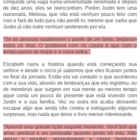
conquista uma vaga numa universidade renomada e depois
de dez anos, eles se reencontram. Porém Justin tem uma
namorada, Melissa, que não está nenhum pouco feliz com
isso e fará de tudo para não perdê-lo, mesmo que saiba que
Justin já não nutre nenhum sentimento por ela.
"Se as pessoas soubessem o poder de um beijo, beijariam
todos os dias. O problema com os casais é que com o
tempo param de beijar e a coisa esfria."
Elizabeth narra a história quando está começando sua
velhice e desde o inicio já sabemos que eles ficaram juntos
no final da jornada. Então ela vai contado o que aconteceu
com a sua vida, através de lembranças que ela registrou, ou
de memórias que surgem em sua mente ao mesmo tempo
qque conta um pouco do presente que está vivendo com
Justin e a sua família. Vez ou outra ela acaba deixando
escapar algo que ainda não contou e estragando algumas
surpresas, mas nada que deixe o livro menos interessante.
"Aprendi uma grande lição naquele momento. Você tem que
amar, perdoar e ser perdoado quando ainda há vida. Não
deixar o orgulho, ressentimento e crises familiares