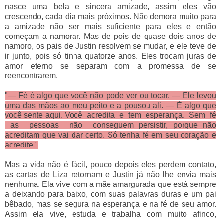
nasce uma bela e sincera amizade, assim eles vão
crescendo, cada dia mais próximos. Não demora muito para
a amizade não ser mais suficiente para eles e então
começam a namorar. Mas de pois de quase dois anos de
namoro, os pais de Justin resolvem se mudar, e ele teve de
ir junto, pois só tinha quatorze anos. Eles trocam juras de
amor eterno se separam com a promessa de se
reencontrarem.
"— Fé é algo que você não pode ver ou tocar. — Ele levou
uma
das mãos ao meu peito e a pousou ali. — É algo que
você sente aqui. Você acredita e tem esperança. Sem fé
as pessoas não conseguem persistir, porque não
acreditam que vai dar certo. Só tenha fé em seu coração e
acredite."
Mas a vida não é fácil, pouco depois eles perdem contato,
as cartas de Liza retornam e Justin já não lhe envia mais
nenhuma. Ela vive com a mãe amargurada que está sempre
a deixando para baixo, com suas palavras duras e um pai
bêbado, mas se segura na esperança e na fé de seu amor.
Assim ela vive, estuda e trabalha com muito afinco,