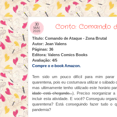
30
Conto: Comando d
MAI
2020
Título: Comando de Ataque - Zona Brutal
Autor: Jean Valens
Páginas: 36
Editora: Valens Comics Books
Avaliação: 4/5
Compre o e-book Amazon.
Tem sido um pouco difícil para mim parar 
quarentena, pois eu costumava utilizar o sábado 
mas ultimamente tenho utilizado este horário pa
idade está chegando...
). Preciso reorganizar a
incluir esta atividade. E você? Conseguiu organi
quarentena? Está conseguindo fazer tudo o q
pandemia?