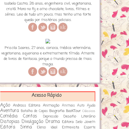
Isabela Castro, 26 anos, engenheira civil, vegetariana,
cristã. Moro no Rj e amo chocolate, livros, filmes e
séries. Leio de tudo um pouco, mas tenho uma forte
queda por mistérios policiais.
Priscila Soares, 27 anos, carioca, médica veterinária,
vegetariana, aquariana e extremamente tímida. Amante
de livros de fantasia, porque o mundo precisa de mais
magia.
Acesso Rápido
Ação
Andross Editora
Animação
Animais
Auto Ajuda
Aventura
Biografia
BookTour
Batalha de Capas
Clássicos
Comédia
Contos
Desafio Literário
Depressão
Distopias
Divulgação
Drama
Editora Selo Jovem
Editora Sinna
Entrevista
Elenco Ideal
Esporte