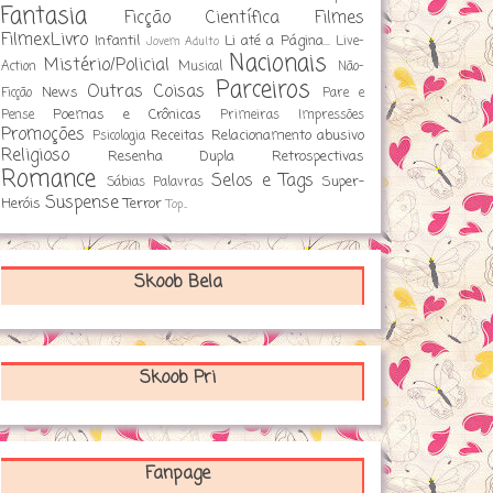
Fantasia
Ficção Científica
Filmes
FilmexLivro
Infantil
Li até a Página...
Live-
Jovem Adulto
Nacionais
Mistério/Policial
Action
Musical
Não-
Parceiros
Outras Coisas
News
Ficção
Pare e
Poemas e Crônicas
Pense
Primeiras Impressões
Promoções
Receitas
Relacionamento abusivo
Psicologia
Religioso
Resenha Dupla
Retrospectivas
Romance
Selos e Tags
Super-
Sábias Palavras
Suspense
Heróis
Terror
Top...
Skoob Bela
Skoob Pri
Fanpage