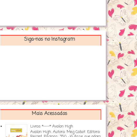
Siga-nos no Instagram
Mais Acessados
Livros *----* Avalon High
Avalon High. Autora: Meg Cabot. Editora:
Record. Páginas: 350. Já disse que adoro