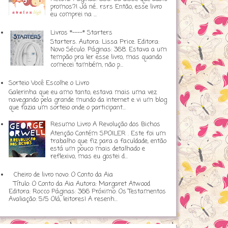
promos?! Já né.. rsrs Então, esse livro
eu comprei na ...
Livros *----* Starters
Starters. Autora: Lissa Price. Editora:
Novo Século. Páginas: 368. Estava a um
tempão pra ler esse livro, mas quando
comecei também, não p...
Sorteio Você Escolhe o Livro
Galerinha que eu amo tanto, estava mais uma vez
navegando pela grande mundo da internet e vi um blog
que fazia um sorteio onde o participant...
Resumo Livro A Revolução dos Bichos
Atenção Contém SPOILER . Este foi um
trabalho que fiz para a faculdade, então
está um pouco mais detalhado e
reflexivo, mas eu gostei d...
Cheiro de livro novo: O Conto da Aia
Título: O Conto da Aia Autora: Margaret Atwood
Editora: Rocco Páginas: 366 Próximo: Os Testamentos
Avaliação: 5/5 Olá, leitores! A resenh...