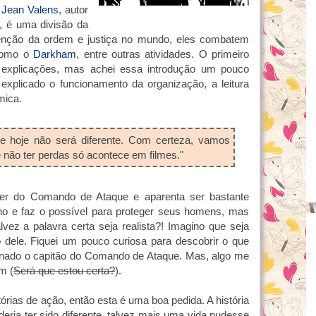
o
Jean Valens
, autor
, é uma divisão da
enção da ordem e justiça no mundo, eles combatem
 como o
Darkham
, entre outras atividades. O primeiro
s explicações, mas achei essa introdução um pouco
e explicado o funcionamento da organização, a leitura
mica.
e hoje não será diferente. Com certeza, vamos
 não ter perdas só acontece em filmes."
der do Comando de Ataque e aparenta ser bastante
lho e faz o possível para proteger seus homens, mas
ez a palavra certa seja realista?! Imagino que seja
dele. Fiquei um pouco curiosa para descobrir o que
rnado o capitão do Comando de Ataque. Mas, algo me
m (
Será que estou certa?
).
stórias de ação, então esta é uma boa pedida. A história
deria ter sido diferente, talvez mais uma vida pudesse