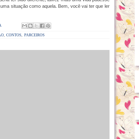
 em uma situação como aquela. Bem, você vai ter que ler
A
ÃO
,
CONTOS
,
PARCEIROS