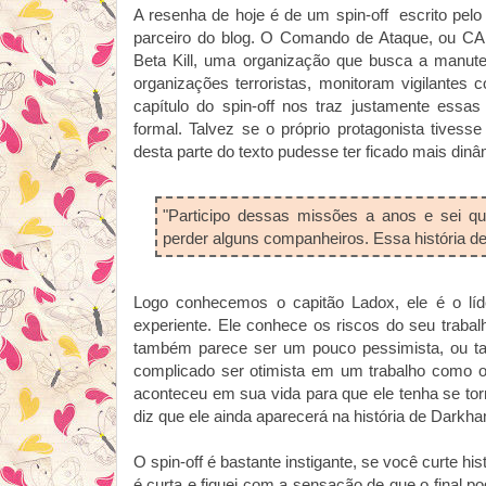
A resenha de hoje é de um spin-off escrito pel
parceiro do blog. O Comando de Ataque, ou CA
Beta Kill, uma organização que busca a manut
organizações terroristas, monitoram vigilantes
capítulo do spin-off nos traz justamente essa
formal. Talvez se o próprio protagonista tivess
desta parte do texto pudesse ter ficado mais dinâ
"Participo dessas missões a anos e sei qu
perder alguns companheiros. Essa história de
Logo conhecemos o capitão Ladox, ele é o lí
experiente. Ele conhece os riscos do seu traba
também parece ser um pouco pessimista, ou talv
complicado ser otimista em um trabalho como o 
aconteceu em sua vida para que ele tenha se to
diz que ele ainda aparecerá na história de Darkha
O spin-off é bastante instigante, se você curte hi
é curta e fiquei com a sensação de que o final po