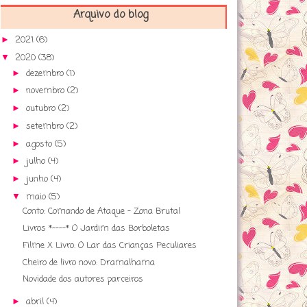
Arquivo do blog
2021
(6)
►
2020
(38)
▼
dezembro
(1)
►
novembro
(2)
►
outubro
(2)
►
setembro
(2)
►
agosto
(5)
►
julho
(4)
►
junho
(4)
►
maio
(5)
▼
Conto: Comando de Ataque - Zona Brutal
Livros *----* O Jardim das Borboletas
Filme X Livro: O Lar das Crianças Peculiares
Cheiro de livro novo: Dramalhama
Novidade dos autores parceiros
abril
(4)
►