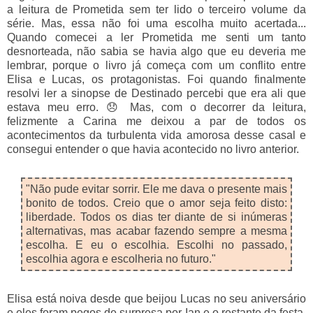
a leitura de Prometida sem ter lido o terceiro volume da
série. Mas, essa não foi uma escolha muito acertada...
Quando comecei a ler Prometida me senti um tanto
desnorteada, não sabia se havia algo que eu deveria me
lembrar, porque o livro já começa com um conflito entre
Elisa e Lucas, os protagonistas. Foi quando finalmente
resolvi ler a sinopse de Destinado percebi que era ali que
estava meu erro. 😞 Mas, com o decorrer da leitura,
felizmente a Carina me deixou a par de todos os
acontecimentos da turbulenta vida amorosa desse casal e
consegui entender o que havia acontecido no livro anterior.
"Não pude evitar sorrir. Ele me dava o presente mais
bonito de todos. Creio que o amor seja feito disto:
liberdade. Todos os dias ter diante de si inúmeras
alternativas, mas acabar fazendo sempre a mesma
escolha. E eu o escolhia. Escolhi no passado,
escolhia agora e escolheria no futuro."
Elisa está noiva desde que beijou Lucas no seu aniversário
e eles foram pegos de surpresa por Ian e o restante da festa.