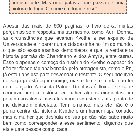
homem forte. Mas uma palavra não passa de uma
pintura do fogo. O nome é o fogo em si."
Apesar das mais de 600 páginas, o livro deixa muitas
perguntas sem resposta, muitas mesmo, como: Auri, Denna,
as circunstâncias que levaram Kvothe a ser expulso da
Universidade e ir parar numa cidadezinha no fim do mundo,
o que são essas aranhas demoníacas e qual a verdadeira
história por trás do Chandriano e dos Amyr's, entre outras.
Esse é apenas o começo da história de Kvothe e
apesar de
não ter ficado tão apaixonada pelo protagonista, como a Pri
,
já estou ansiosa para desvendar o restante. O segundo livro
da saga já está aqui comigo, mas o terceiro ainda não foi
nem lançado. A escrita Patrick Rothfuss é fluida, ele sabe
conduzir bem a história, eu achei alguns momentos um
pouco cansativos, mas eles nunca se estendiam a ponto de
me deixarem entediada. Tem romance, mas ele não é o
ponto central da história, Kvothe é um homem apaixonado,
mas a mulher que desfruta de sua paixão não sabe muito
bem como corresponder a esse sentimento, digamos que
ela é uma pessoa complicada.