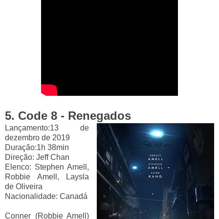
5. Code 8 - Renegados
Lançamento:13 de
dezembro de 2019
Duração:1h 38min
Direção:
Jeff Chan
Elenco:
Stephen Amell,
Robbie Amell, Laysla
de Oliveira
Nacionalidade:
Canadá
Conner (Robbie Amell)