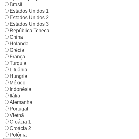
Brasil
Estados Unidos 1
Estados Unidos 2
Estados Unidos 3
República Tcheca
China
Holanda
Grécia
França
Turquia
Lituânia
Hungria
México
Indonésia
Itália
Alemanha
Portugal
Vietnã
Croácia 1
Croácia 2
Polônia