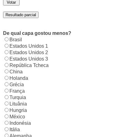
De qual capa gostou menos?
Brasil
Estados Unidos 1
Estados Unidos 2
Estados Unidos 3
República Tcheca
China
Holanda
Grécia
França
Turquia
Lituânia
Hungria
México
Indonésia
Itália
Alemanha