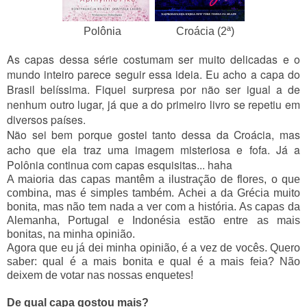
Polônia Croácia (2ª)
As capas dessa série costumam ser muito delicadas e o
mundo inteiro parece seguir essa ideia. Eu acho a capa do
Brasil belíssima. Fiquei surpresa por não ser igual a de
nenhum outro lugar, já que a do primeiro livro se repetiu em
diversos países.
Não sei bem porque gostei tanto dessa da Croácia, mas
acho que ela traz uma imagem misteriosa e fofa. Já a
Polônia continua com capas esquisitas... haha
A maioria das capas mantêm a ilustração de flores, o que
combina, mas é simples também. Achei a da Grécia muito
bonita, mas não tem nada a ver com a história. As capas da
Alemanha, Portugal e Indonésia estão entre as mais
bonitas, na minha opinião.
Agora que eu já dei minha opinião, é a vez de vocês. Quero
saber: qual é a mais bonita e qual é a mais feia? Não
deixem de votar nas nossas enquetes!
De qual capa gostou mais?