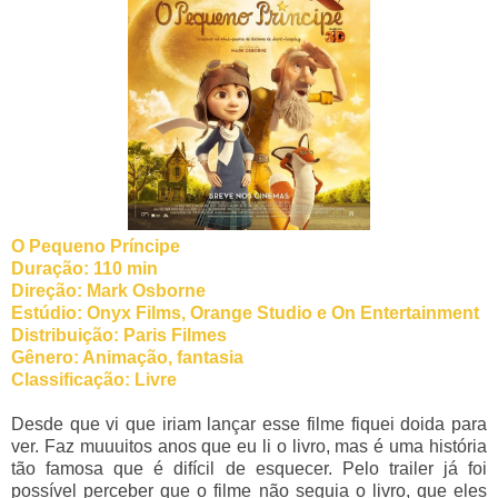
O Pequeno Príncipe
Duração: 110 min
Direção: Mark Osborne
Estúdio: Onyx Films, Orange Studio e On Entertainment
Distribuição: Paris Filmes
Gênero: Animação, fantasia
Classificação: Livre
Desde que vi que iriam lançar esse filme fiquei doida para
ver. Faz muuuitos anos que eu li o livro, mas é uma história
tão famosa que é difícil de esquecer. Pelo trailer já foi
possível perceber que o filme não seguia o livro, que eles