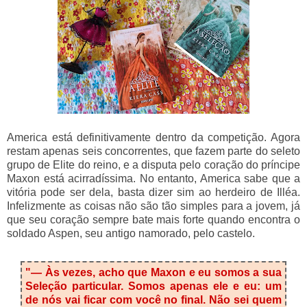
America está definitivamente dentro da competição. Agora
restam apenas seis concorrentes, que fazem parte do seleto
grupo de Elite do reino, e a disputa pelo coração do príncipe
Maxon está acirradíssima. No entanto, America sabe que a
vitória pode ser dela, basta dizer sim ao herdeiro de Illéa.
Infelizmente as coisas não são tão simples para a jovem, já
que seu coração sempre bate mais forte quando encontra o
soldado Aspen, seu antigo namorado, pelo castelo.
"— Às vezes, acho que Maxon e eu somos a sua
Seleção particular. Somos apenas ele e eu: um
de nós vai ficar com você no final. Não sei quem