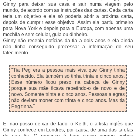
Ginny para deixar sua casa e sair numa viagem pelo
mundo, de acordo com as instruções das cartas. Cada carta
teria um objetivo e ela só poderia abrir a próxima carta,
depois de cumprir esse objetivo. Assim ela partiu primeiro
para Nova York e depois para a Europa, com apenas uma
mochila e sem celular, guia ou dinheiro.
Ginny não recebia notícias da tia a dois anos e ela ainda
não tinha conseguido processar a informação do seu
falecimento.
"Tia Peg era a pessoa mais viva que Ginny tinha
conhecido. Ela também só tinha trinta e cinco anos.
Esse número ficou preso na cabeça de Ginny
porque sua mãe ficava repetindo-o de novo e de
novo. Somente trinta e cinco anos. Pessoas alegres
não deviam morrer com trinta e cinco anos. Mas tia
Peg tinha."
E, não posso deixar de lado, o Keith, o artista inglês que
Ginny conhece em Londres, por causa de uma das tarefas
de sua tia. O romance é bem suave porque ambos