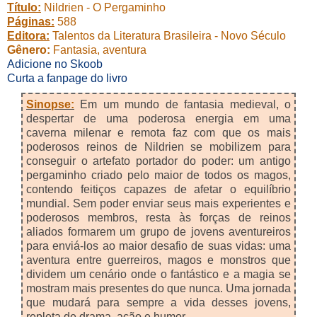
Título:
Nildrien - O Pergaminho
Páginas:
588
Editora:
Talentos da Literatura Brasileira - Novo Século
Gênero:
Fantasia, aventura
Adicione no Skoob
Curta a fanpage do livro
Sinopse:
Em um mundo de fantasia medieval, o
despertar de uma poderosa energia em uma
caverna milenar e remota faz com que os mais
poderosos reinos de Nildrien se mobilizem para
conseguir o artefato portador do poder: um antigo
pergaminho criado pelo maior de todos os magos,
contendo feitiços capazes de afetar o equilíbrio
mundial. Sem poder enviar seus mais experientes e
poderosos membros, resta às forças de reinos
aliados formarem um grupo de jovens aventureiros
para enviá-los ao maior desafio de suas vidas: uma
aventura entre guerreiros, magos e monstros que
dividem um cenário onde o fantástico e a magia se
mostram mais presentes do que nunca. Uma jornada
que mudará para sempre a vida desses jovens,
repleta de drama, ação e humor.