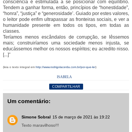
consciência é estimulada a se posicionar com equilíbrio.
Tendem a ganhar forma, então, princípios de “honestidade”,
“honra”, “justiça” e “generosidade’. Guiado por estes valores,
o leitor pode enfim ultrapassar as fronteiras sociais, e ver a
humanidade presente em todos os tipos, em todas as
classes.
Teríamos menos escândalos de corrupção, se lêssemos
mais; construiríamos uma sociedade menos injusta, se
educássemos melhor os nossos espíritos; eu acredito nisso.
[...]"
(leia o texto integral em
http://www.rodrigolacerda.com.br/por-que-ler
)
ISABELA
COMPARTILHAR
Um comentário:
Simone Sobral
15 de março de 2021 às 19:22
Texto maravilhoso!!!