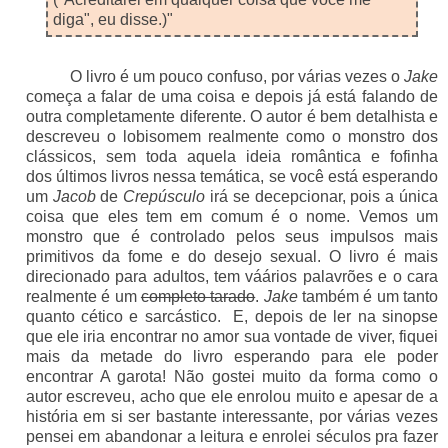
diga", eu disse.)"
O livro é um pouco confuso, por várias vezes o
Jake
começa a falar de uma coisa e depois já está falando de
outra completamente diferente. O autor é bem detalhista e
descreveu o lobisomem realmente como o monstro dos
clássicos, sem toda aquela ideia romântica e fofinha
dos últimos livros nessa temática, se você está esperando
um
Jacob
de
Crepúsculo
irá se decepcionar, pois a única
coisa que eles tem em comum é o nome. Vemos um
monstro que é controlado pelos seus impulsos mais
primitivos da fome e do desejo sexual. O livro é mais
direcionado para adultos, tem váários palavrões e o cara
realmente é um
completo tarado
.
Jake
também é um tanto
quanto cético e sarcástico. E, depois de ler na sinopse
que ele iria encontrar no amor sua vontade de viver, fiquei
mais da metade do livro esperando para ele poder
encontrar A garota! Não gostei muito da forma como o
autor escreveu, acho que ele enrolou muito e apesar de a
história em si ser bastante interessante, por várias vezes
pensei em abandonar a leitura e enrolei séculos pra fazer