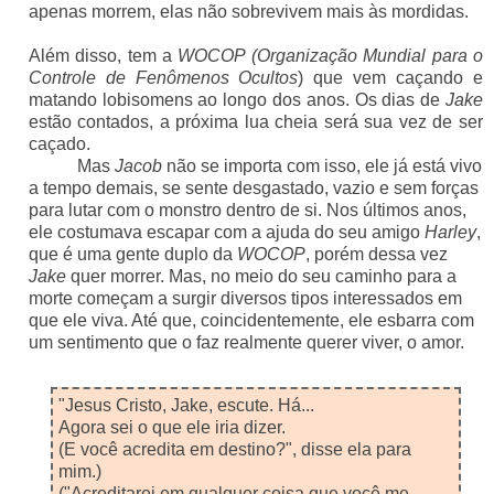
apenas morrem, elas não sobrevivem mais às mordidas.
Além disso, tem a
WOCOP (Organização Mundial para o
Controle de Fenômenos Ocultos
) que vem caçando e
matando lobisomens ao longo dos anos. Os dias de
Jake
estão contados, a próxima lua cheia será sua vez de ser
caçado.
Mas
Jacob
não se importa com isso, ele já está vivo
a tempo demais, se sente desgastado, vazio e sem forças
para lutar com o monstro dentro de si. Nos últimos anos,
ele costumava escapar com a ajuda do seu amigo
Harley
,
que é uma gente duplo da
WOCOP
, porém dessa vez
Jake
quer morrer. Mas, no meio do seu caminho para a
morte começam a surgir diversos tipos interessados em
que ele viva. Até que, coincidentemente, ele esbarra com
um sentimento que o faz realmente querer viver, o amor.
"Jesus Cristo, Jake, escute. Há...
Agora sei o que ele iria dizer.
(E você acredita em destino?", disse ela para
mim.)
("Acreditarei em qualquer coisa que você me